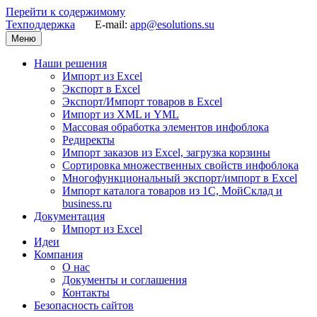
Перейти к содержимому
Техподдержка
E-mail:
app@esolutions.su
Меню
Наши решения
Импорт из Excel
Экспорт в Excel
Экспорт/Импорт товаров в Excel
Импорт из XML и YML
Массовая обработка элементов инфоблока
Редиректы
Импорт заказов из Excel, загрузка корзины
Сортировка множественных свойств инфоблока
Многофункциональный экспорт/импорт в Excel
Импорт каталога товаров из 1С, МойСклад и
business.ru
Документация
Импорт из Excel
Идеи
Компания
О нас
Документы и соглашения
Контакты
Безопаcность сайтов