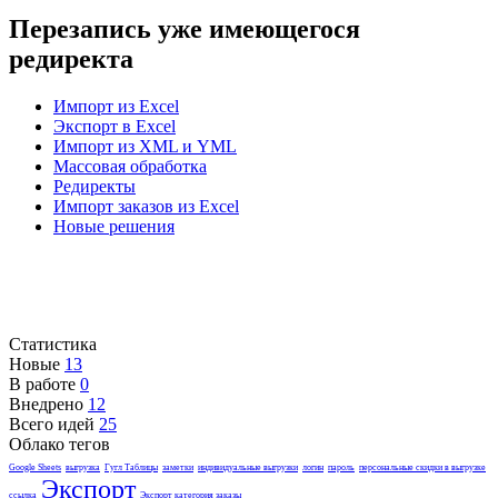
Перезапись уже имеющегося
редиректа
Импорт из Excel
Экспорт в Excel
Импорт из XML и YML
Массовая обработка
Редиректы
Импорт заказов из Excel
Новые решения
Статистика
Новые
13
В работе
0
Внедрено
12
Всего идей
25
Облако тегов
Google Sheets
выгрузка
Гугл Таблицы
заметки
индивидуальные выгрузки
логин
пароль
персональные скидки в выгрузке
Экспорт
ссылка
Экспорт категория заказы