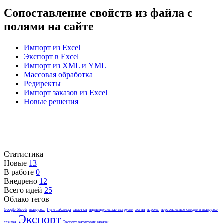
Сопоставление свойств из файла с
полями на сайте
Импорт из Excel
Экспорт в Excel
Импорт из XML и YML
Массовая обработка
Редиректы
Импорт заказов из Excel
Новые решения
Статистика
Новые
13
В работе
0
Внедрено
12
Всего идей
25
Облако тегов
Google Sheets
выгрузка
Гугл Таблицы
заметки
индивидуальные выгрузки
логин
пароль
персональные скидки в выгрузке
Экспорт
ссылка
Экспорт категория заказы