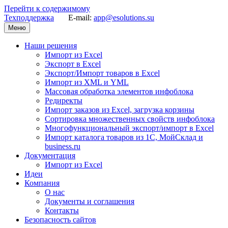
Перейти к содержимому
Техподдержка
E-mail:
app@esolutions.su
Меню
Наши решения
Импорт из Excel
Экспорт в Excel
Экспорт/Импорт товаров в Excel
Импорт из XML и YML
Массовая обработка элементов инфоблока
Редиректы
Импорт заказов из Excel, загрузка корзины
Сортировка множественных свойств инфоблока
Многофункциональный экспорт/импорт в Excel
Импорт каталога товаров из 1С, МойСклад и
business.ru
Документация
Импорт из Excel
Идеи
Компания
О нас
Документы и соглашения
Контакты
Безопаcность сайтов